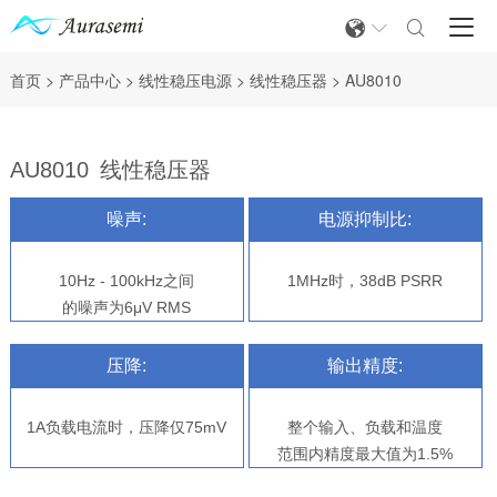



首页
>
产品中心
>
线性稳压电源
>
线性稳压器
>
AU8010
AU8010
线性稳压器
噪声:
电源抑制比:
10Hz - 100kHz之间
1MHz时，38dB PSRR
的噪声为6μV RMS
压降:
输出精度:
1A负载电流时，压降仅75mV
整个输入、负载和温度
范围内精度最大值为1.5%