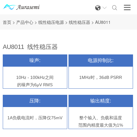



首页
>
产品中心
>
线性稳压电源
>
线性稳压器
>
AU8011
AU8011
线性稳压器
噪声:
电源抑制比:
10Hz - 100kHz之间
1MHz时，36dB PSRR
的噪声为6μV RMS
压降:
输出精度:
1A负载电流时，压降仅75mV
整个输入、负载和温度
范围内精度最大值为1%