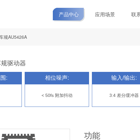
产品中心
应用场景
联
车规AU5426A
车规驱动器
围:
相位噪声:
输入/输出:
< 50fs 附加抖动
3:4 差分缓冲器
功能