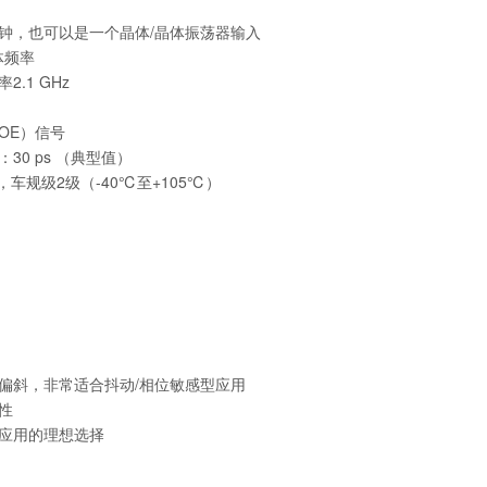
时钟，也可以是一个晶体/晶体振荡器输入
晶体频率
.1 GHz
（OE）信号
30 ps （典型值）
证，车规级2级（-40℃至+105℃）
出偏斜，非常适合抖动/相位敏感型应用
性
度应用的理想选择