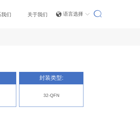
语言选择
系我们
关于我们


封装类型:
32-QFN